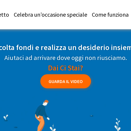
etto
Celebra un’occasione speciale
Come funziona
colta fondi e realizza un desiderio insie
Aiutaci ad arrivare dove oggi non riusciamo.
Dai Ci Stai?
GUARDA IL VIDEO