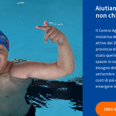
Aiutiam
non ch
Il Centro A
iniziativa 
attivo dal 
provincia d
stato quello
spazio in c
bisogno del 
settembre 2
costi di più
emergere le
CREA 