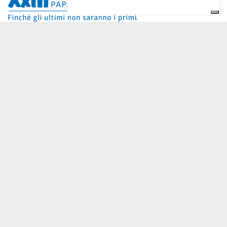
Dai Ci Stai? È la piattaforma nata per creare raccolte fondi
online a sostegno della
Comunità Papa Giovanni XXIII
, che da
più di 50 anni è al fianco di chi ha bisogno.
Hai bisogno di aiuto?
Clicca qui e leggi le istruzioni per creare la tua raccolta fondi
Oppure scrivi a
sostenitori@apg23.org
o chiama il numero
0543.404693
dal lunedì al venerdì (orari ufficio).
Seguici anche su
Benefici fiscali
© 2026 Comunità Papa