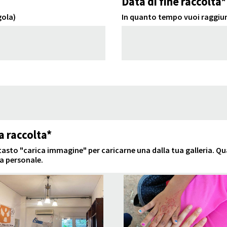
Data di fine raccolta*
gola)
In quanto tempo vuoi raggiun
a raccolta*
l tasto "carica immagine" per caricarne una dalla tua galleria. Q
a personale.