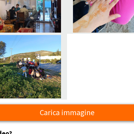
Carica immagine
deo?