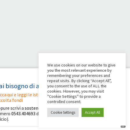
We use cookies on our website to give
you the most relevant experience by
remembering your preferences and
repeat visits. By clicking “Accept All”,
ai bisogno di aiuto?
you consent to the use of ALL the
cookies. However, you may visit
icca qui e leggi le istruzioni per creare la tua
"Cookie Settings" to provide a
ccolta fondi
controlled consent.
pure scrivi a
sostenitori@apg23.org
o chiama il
Cookie Settings
Accept All
umero
0543.404693
dal lunedì al venerdì (orari
icio).