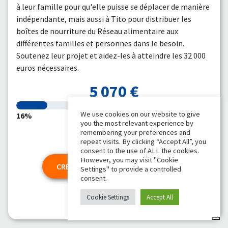
à leur famille pour qu'elle puisse se déplacer de manière
indépendante, mais aussi à Tito pour distribuer les
boîtes de nourriture du Réseau alimentaire aux
différentes familles et personnes dans le besoin.
Soutenez leur projet et aidez-les à atteindre les 32 000
euros nécessaires.
5 070 €
We use cookies on our website to give
16%
32 000 €
you the most relevant experience by
51 Dons
remembering your preferences and
2 Collecte de fonds
repeat visits. By clicking “Accept All”, you
consent to the use of ALL the cookies.
However, you may visit "Cookie
CRÉER UNE COLLECTE DE FONDS
Settings" to provide a controlled
consent.
Cookie Settings
Accept All
DONNEZ