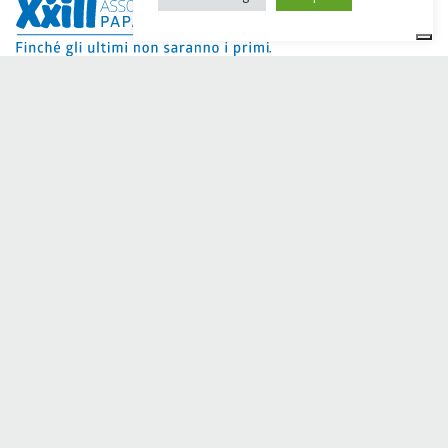
Dai Ci Stai ? Il s'agit de la plateforme créée pour créer des
collectes de fonds en ligne en faveur de la
Comunità Papa
Giovanni XXIII
, qui, depuis plus d'un an, s'efforce d'améliorer
la qualité de vie de ses membres.
50 ans aux côtés des
personnes dans le besoin.
Avez-vous besoin d'aide ?
Cliquez ici et lisez les instructions pour créer votre collecte
de fonds.
Vous pouvez également écrire à
sostenitori@apg23.org
ou
appeler le
0543.404693
du lundi au vendredi (heures de
bureau).
Suivez-nous sur