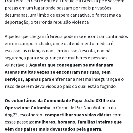
fronteira terrestre entre a Turquia e a Grécia a pé e se veem
presas em um lugar onde passam por mais privações
desumanas, um limbo de espera cansativa, o fantasma da
deportação, o terror da repulsão violenta.
Aqueles que chegam à Grécia podem se encontrar confinados
em um campo fechado, onde o atendimento médico é
escasso, as crianças não têm acesso à escola, não há
segurança para a segurança de mulheres e pessoas
vulneráveis.
Aqueles que conseguem se mudar para
Atenas muitas vezes se encontram nas ruas, sem
serviços, apenas
para enfrentar a mesma insegurança e o
risco de serem devolvidos ao país do qual estão fugindo.
Os voluntários da Comunidade Papa João XXIII e da
Operazione Colomba
, o Corpo de Paz Não Violento da
Apg23, escolheram
compartilhar suas vidas diárias
com
essas pessoas:
mulheres, homens, famílias inteiras que
vêm dos países mais devastados pela guerra
.