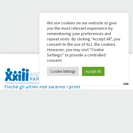
We use cookies on our website to give
you the most relevant experience by
remembering your preferences and
repeat visits. By clicking “Accept All”, you
consent to the use of ALL the cookies.
However, you may visit "Cookie
Settings" to provide a controlled
consent.
Cookie Settings
Accept All
Dai Ci Stai? É a plataforma criada para criar campanhas de
arrecadação de fundos online em apoio à
Comunidade Papa
Giovanni XXIII
, que por mais de 50 anos ao lado de quem
precisa.
Você precisa de alguma ajuda?