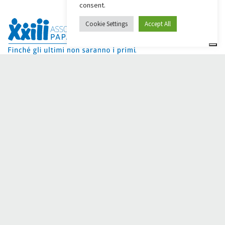
consent.
Cookie Settings
Accept All
Dai Ci Stai ? Il s'agit de la plateforme créée pour créer des
collectes de fonds en ligne en faveur de la
Comunità Papa
Giovanni XXIII
, qui, depuis plus d'un an, s'efforce d'améliorer
la qualité de vie de ses membres.
50 ans aux côtés des
personnes dans le besoin.
Avez-vous besoin d'aide ?
Cliquez ici et lisez les instructions pour créer votre collecte
de fonds.
Vous pouvez également écrire à
sostenitori@apg23.org
ou
appeler le
0543.404693
du lundi au vendredi (heures de
bureau).
Suivez-nous sur