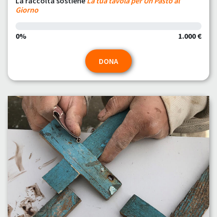
La raccolta sostiene
La tua tavola per Un Pasto al
Giorno
0%
1.000 €
DONA