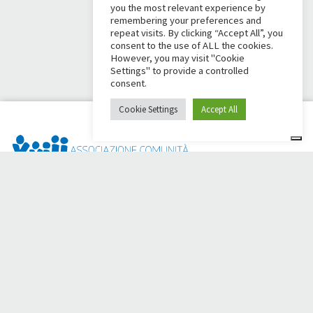
you the most relevant experience by
remembering your preferences and
repeat visits. By clicking “Accept All”, you
consent to the use of ALL the cookies.
However, you may visit "Cookie
Settings" to provide a controlled
consent.
Cookie Settings
Accept All
Dai Ci Stai? È la piattaforma nata per creare raccolte fondi
online a sostegno della
Comunità Papa Giovanni XXIII
, che da
più di 50 anni è al fianco di chi ha bisogno.
Hai bisogno di aiuto?
Clicca qui e leggi le istruzioni per creare la tua raccolta fondi
Oppure scrivi a
sostenitori@apg23.org
o chiama il numero