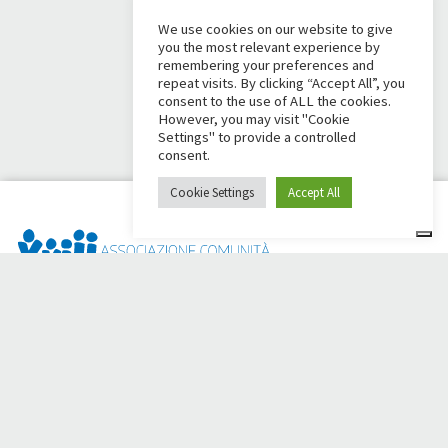
We use cookies on our website to give
you the most relevant experience by
remembering your preferences and
repeat visits. By clicking “Accept All”, you
consent to the use of ALL the cookies.
However, you may visit "Cookie
Settings" to provide a controlled
consent.
Cookie Settings
Accept All
¿Dai Ci Stai? Es la plataforma creada para crear
recaudaciones de fondos en línea en apoyo de la
Comunità
Papa Giovanni XXIII
, que durante más de 50 años al lado de
los necesitados.
¿Necesita ayuda?