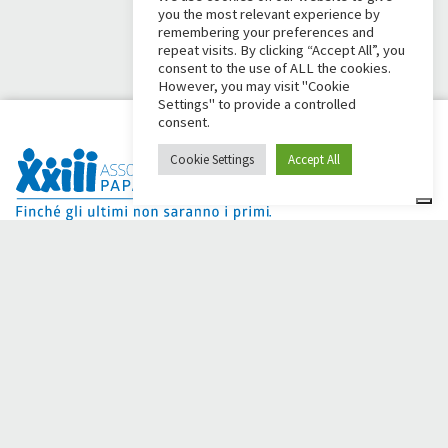
you the most relevant experience by
remembering your preferences and
repeat visits. By clicking “Accept All”, you
consent to the use of ALL the cookies.
However, you may visit "Cookie
Settings" to provide a controlled
consent.
Cookie Settings
Accept All
¿Dai Ci Stai? Es la plataforma creada para crear
recaudaciones de fondos en línea en apoyo de la
Comunità
Papa Giovanni XXIII
, que durante más de 50 años al lado de
los necesitados.
¿Necesita ayuda?
Haga clic aquí y lea las instrucciones para crear su
recaudación de fondos
O escriba a
sostenitori@apg23.org
o llame
al 0543.404693
de
lunes a viernes (horario de oficina).