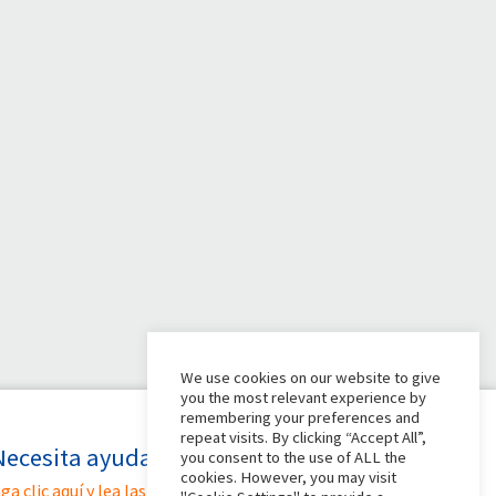
We use cookies on our website to give
you the most relevant experience by
remembering your preferences and
repeat visits. By clicking “Accept All”,
Necesita ayuda?
you consent to the use of ALL the
cookies. However, you may visit
ga clic aquí y lea las instrucciones para crear su