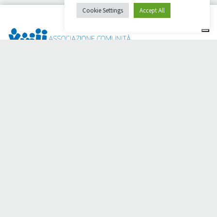
Cookie Settings
Accept All
Dai Ci Stai? È la piattaforma nata per creare raccolte fondi
online a sostegno della
Comunità Papa Giovanni XXIII
, che da
più di 50 anni è al fianco di chi ha bisogno.
Hai bisogno di aiuto?
Clicca qui e leggi le istruzioni per creare la tua raccolta fondi
Oppure scrivi a
sostenitori@apg23.org
o chiama il numero
0543.404693
dal lunedì al venerdì (orari ufficio).
Seguici anche su