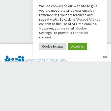
We use cookies on our website to give
you the most relevant experience by
remembering your preferences and
repeat visits. By clicking “Accept All”, you
consent to the use of ALL the cookies.
However, you may visit "Cookie
Settings" to provide a controlled
consent.
Cookie Settings
Accept All
Dai Ci Stai? È la piattaforma nata per creare raccolte fondi
online a sostegno della
Comunità Papa Giovanni XXIII
, che da
più di 50 anni è al fianco di chi ha bisogno.
Hai bisogno di aiuto?
Clicca qui e leggi le istruzioni per creare la tua raccolta fondi