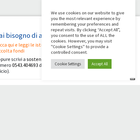
We use cookies on our website to give
you the most relevant experience by
remembering your preferences and
repeat visits. By clicking “Accept All”,
ai bisogno di aiuto?
you consent to the use of ALL the
cookies. However, you may visit
icca qui e leggi le istruzioni per creare la tua
"Cookie Settings" to provide a
ccolta fondi
controlled consent.
pure scrivi a
sostenitori@apg23.org
o chiama il
Cookie Settings
Accept All
umero
0543.404693
dal lunedì al venerdì (orari
icio).
eguici anche su
© 2026 Comunità Papa Giovanni XXIII