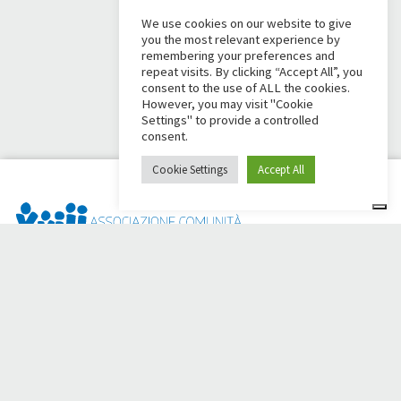
We use cookies on our website to give
you the most relevant experience by
remembering your preferences and
repeat visits. By clicking “Accept All”, you
consent to the use of ALL the cookies.
However, you may visit "Cookie
Settings" to provide a controlled
consent.
Cookie Settings
Accept All
Dai Ci Stai? È la piattaforma nata per creare raccolte fondi
online a sostegno della
Comunità Papa Giovanni XXIII
, che da
più di 50 anni è al fianco di chi ha bisogno.
Hai bisogno di aiuto?
Clicca qui e leggi le istruzioni per creare la tua raccolta fondi