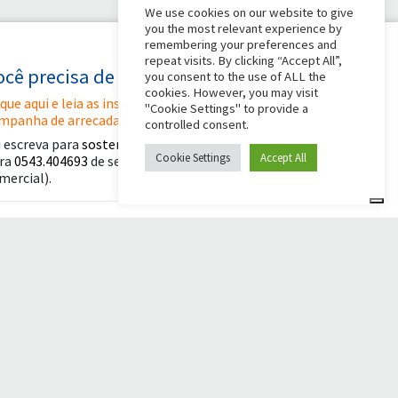
We use cookies on our website to give
you the most relevant experience by
remembering your preferences and
repeat visits. By clicking “Accept All”,
ocê precisa de alguma ajuda?
you consent to the use of ALL the
cookies. However, you may visit
ique aqui e leia as instruções para criar sua
"Cookie Settings" to provide a
mpanha de arrecadação de fundos
controlled consent.
 escreva para
sostenitori@apg23.org
ou ligue
Cookie Settings
Accept All
ra
0543.404693
de segunda a sexta-feira (horário
mercial).
iga-nos em
© 2026 Comunità Papa Giovanni XXIII
Powered by Asset Roma