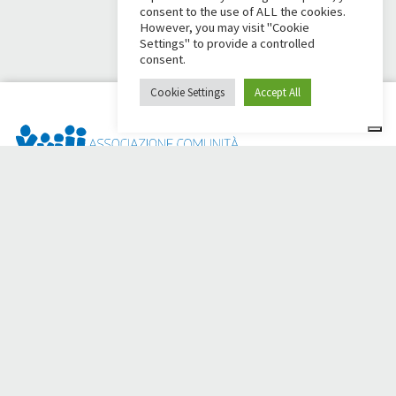
consent to the use of ALL the cookies.
However, you may visit "Cookie
Settings" to provide a controlled
consent.
Cookie Settings
Accept All
¿Dai Ci Stai? Es la plataforma creada para crear
recaudaciones de fondos en línea en apoyo de la
Comunità
Papa Giovanni XXIII
, que durante más de 50 años al lado de
los necesitados.
¿Necesita ayuda?
Haga clic aquí y lea las instrucciones para crear su
recaudación de fondos
O escriba a
sostenitori@apg23.org
o llame
al 0543.404693
de
lunes a viernes (horario de oficina).