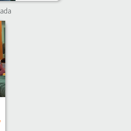
tada
a