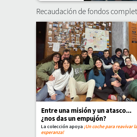
Recaudación de fondos comple
Entre una misión y un atasco...
¿nos das un empujón?
La colección apoya
¡Un coche para reavivar l
esperanza!