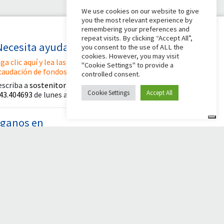
We use cookies on our website to give
you the most relevant experience by
remembering your preferences and
repeat visits. By clicking “Accept All”,
Necesita ayuda?
you consent to the use of ALL the
cookies. However, you may visit
ga clic aquí y lea las instrucciones para crear su
"Cookie Settings" to provide a
caudación de fondos
controlled consent.
escriba a
sostenitori@apg23.org
o llame
al
Cookie Settings
Accept All
43.404693
de lunes a viernes (horario de oficina).
íganos en
© 2026 Comunità Papa Giovanni XXIII
Powered by Asset Roma