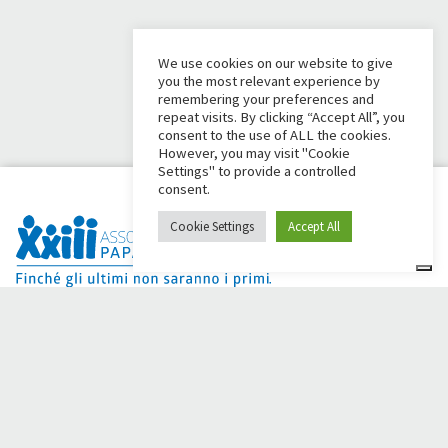
We use cookies on our website to give
you the most relevant experience by
remembering your preferences and
repeat visits. By clicking “Accept All”, you
consent to the use of ALL the cookies.
However, you may visit "Cookie
Settings" to provide a controlled
consent.
Cookie Settings
Accept All
Dai Ci Stai? É a plataforma criada para criar campanhas de
arrecadação de fundos online em apoio à
Comunidade Papa
Giovanni XXIII
, que por mais de 50 anos ao lado de quem
precisa.
Você precisa de alguma ajuda?