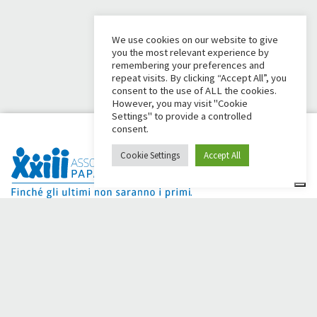
We use cookies on our website to give
you the most relevant experience by
remembering your preferences and
repeat visits. By clicking “Accept All”, you
consent to the use of ALL the cookies.
However, you may visit "Cookie
Settings" to provide a controlled
consent.
Cookie Settings
Accept All
Dai Ci Stai? É a plataforma criada para criar campanhas de
arrecadação de fundos online em apoio à
Comunidade Papa
Giovanni XXIII
, que por mais de 50 anos ao lado de quem
precisa.
Você precisa de alguma ajuda?
Clique aqui e leia as instruções para criar sua campanha de