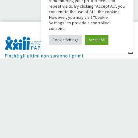
remembering your preferences and
repeat visits. By clicking “Accept All”, you
consent to the use of ALL the cookies.
However, you may visit "Cookie
Settings" to provide a controlled
consent.
Cookie Settings
Accept All
Dai Ci Stai? É a plataforma criada para criar campanhas de
arrecadação de fundos online em apoio à
Comunidade Papa
Giovanni XXIII
, que por mais de 50 anos ao lado de quem
precisa.
Você precisa de alguma ajuda?
Clique aqui e leia as instruções para criar sua campanha de
arrecadação de fundos
Ou escreva para
sostenitori@apg23.org
ou ligue para
0543.404693
de segunda a sexta-feira (horário comercial).