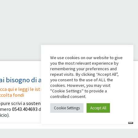
We use cookies on our website to give
you the most relevant experience by
remembering your preferences and
repeat visits. By clicking “Accept All”,
ai bisogno di aiuto?
you consent to the use of ALL the
cookies. However, you may visit
icca qui e leggi le istruzioni per creare la tua
"Cookie Settings" to provide a
ccolta fondi
controlled consent.
pure scrivi a
sostenitori@apg23.org
o chiama il
Cookie Settings
Accept All
umero
0543.404693
dal lunedì al venerdì (orari
icio).
eguici anche su