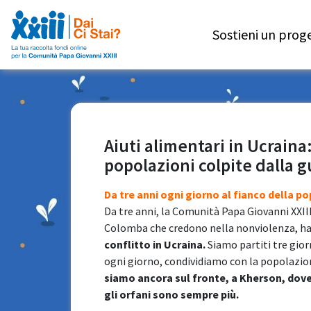
Sostieni un prog
Aiuti alimentari in Ucraina
popolazioni colpite dalla g
Da tre anni ogni giorno al fianco della p
Da tre anni, la Comunità Papa Giovanni XXIII
Colomba che credono nella nonviolenza, ha
conflitto in Ucraina.
Siamo partiti tre gior
ogni giorno, condividiamo con la popolazione
siamo ancora sul fronte, a Kherson, dove m
gli orfani sono sempre più.