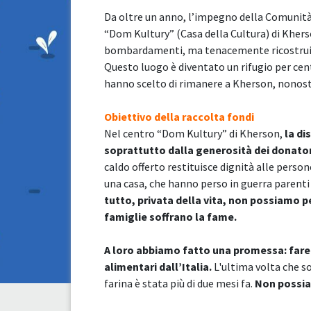
Da oltre un anno, l’impegno della Comunità P
“Dom Kultury” (Casa della Cultura) di Kherso
bombardamenti, ma tenacemente ricostruito 
Questo luogo è diventato un rifugio per cen
hanno scelto di rimanere a Kherson, nonostant
Obiettivo della raccolta fondi
Nel centro “Dom Kultury” di Kherson,
la di
soprattutto dalla generosità dei donator
caldo offerto restituisce dignità alle pers
una casa, che hanno perso in guerra parenti
tutto, privata della vita, non possiamo p
famiglie soffrano la fame.
A loro abbiamo fatto una promessa: fare il
alimentari dall’Italia.
L'ultima volta che so
farina è stata più di due mesi fa.
Non possia