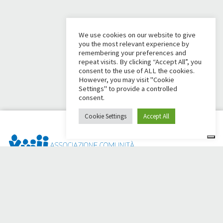
We use cookies on our website to give
you the most relevant experience by
remembering your preferences and
repeat visits. By clicking “Accept All”, you
consent to the use of ALL the cookies.
However, you may visit "Cookie
Settings" to provide a controlled
consent.
Cookie Settings
Accept All
Dai Ci Stai? È la piattaforma nata per creare raccolte fondi
online a sostegno della
Comunità Papa Giovanni XXIII
, che da
più di 50 anni è al fianco di chi ha bisogno.