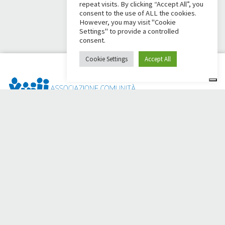
repeat visits. By clicking “Accept All”, you
consent to the use of ALL the cookies.
However, you may visit "Cookie
Settings" to provide a controlled
consent.
Cookie Settings
Accept All
Dai Ci Stai? È la piattaforma nata per creare raccolte fondi
online a sostegno della
Comunità Papa Giovanni XXIII
, che da
più di 50 anni è al fianco di chi ha bisogno.
Hai bisogno di aiuto?
Clicca qui e leggi le istruzioni per creare la tua raccolta fondi
Oppure scrivi a
sostenitori@apg23.org
o chiama il numero
0543.404693
dal lunedì al venerdì (orari ufficio).