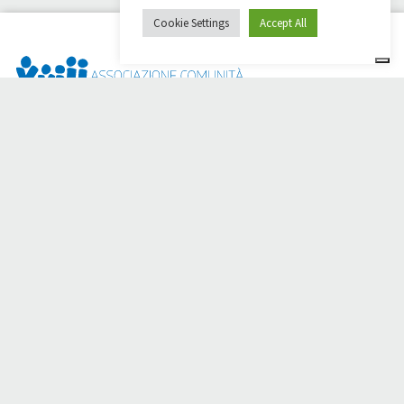
Cookie Settings
Accept All
¿Dai Ci Stai? Es la plataforma creada para crear
recaudaciones de fondos en línea en apoyo de la
Comunità
Papa Giovanni XXIII
, que durante más de 50 años al lado de
los necesitados.
¿Necesita ayuda?
Haga clic aquí y lea las instrucciones para crear su
recaudación de fondos
O escriba a
sostenitori@apg23.org
o llame
al 0543.404693
de
lunes a viernes (horario de oficina).
Síganos en