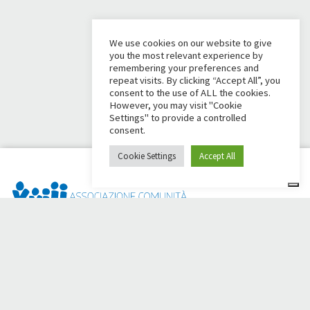
We use cookies on our website to give
you the most relevant experience by
remembering your preferences and
repeat visits. By clicking “Accept All”, you
consent to the use of ALL the cookies.
However, you may visit "Cookie
Settings" to provide a controlled
consent.
Cookie Settings
Accept All
Dai Ci Stai? È la piattaforma nata per creare raccolte fondi
online a sostegno della
Comunità Papa Giovanni XXIII
, che da
più di 50 anni è al fianco di chi ha bisogno.