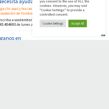
Necesita ayuda?
you consent to the use of ALL the
cookies. However, you may visit
ga clic aquí y lea las instrucciones para crear su
"Cookie Settings" to provide a
caudación de fondos
controlled consent.
escriba a
sostenitori@apg23.org
o llame
al
Cookie Settings
Accept All
43.404693
de lunes a viernes (horario de oficina).
íganos en
© 2026 Comunità Papa Giovanni XXIII
Powered by Asset Roma