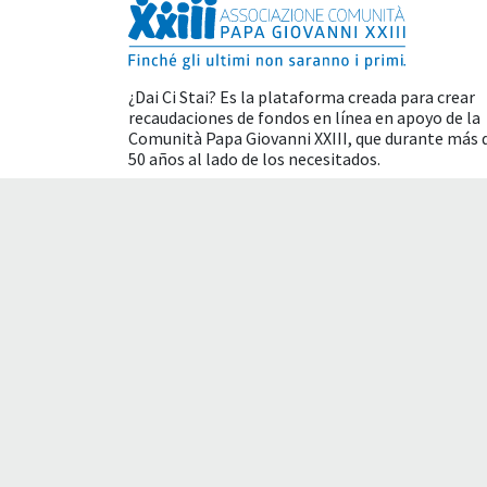
¿Dai Ci Stai? Es la plataforma creada para crear
recaudaciones de fondos en línea en apoyo de la
Comunità Papa Giovanni XXIII
, que durante más 
50 años al lado de los necesitados.
Beneficios fiscales
Condiciones de uso
P
Esta es una traducción automática para proporc
traducción literal y es posible que algunas palab