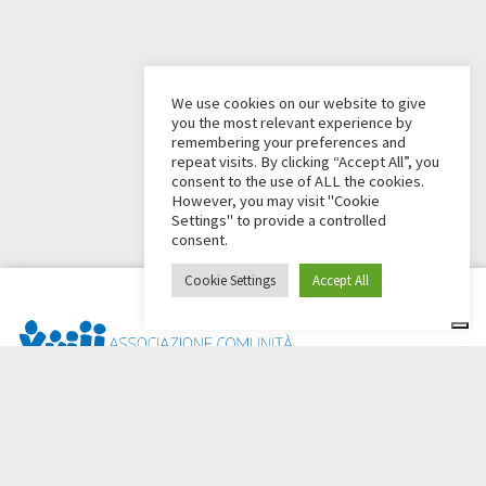
We use cookies on our website to give
you the most relevant experience by
remembering your preferences and
repeat visits. By clicking “Accept All”, you
consent to the use of ALL the cookies.
However, you may visit "Cookie
Settings" to provide a controlled
consent.
Cookie Settings
Accept All
Dai Ci Stai? È la piattaforma nata per creare raccolte fondi
online a sostegno della
Comunità Papa Giovanni XXIII
, che da
più di 50 anni è al fianco di chi ha bisogno.