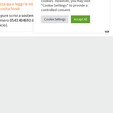
cookies. However, you may visit
icca qui e leggi le istruzioni per creare la tua
"Cookie Settings" to provide a
ccolta fondi
controlled consent.
pure scrivi a
sostenitori@apg23.org
o chiama il
Cookie Settings
Accept All
umero
0543.404693
dal lunedì al venerdì (orari
icio).
eguici anche su
© 2026 Comunità Papa Giovanni XXIII
Powered by Asset Roma
La