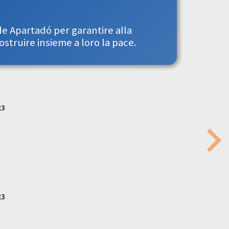
de Apartadó per garantire alla
ostruire insieme a loro la pace.
23
Nex
23