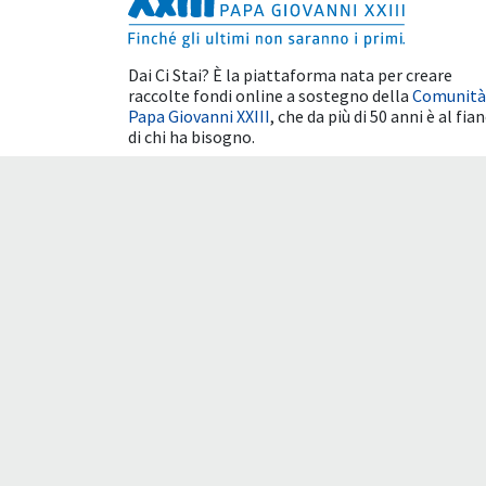
Dai Ci Stai? È la piattaforma nata per creare
raccolte fondi online a sostegno della
Comunità
Papa Giovanni XXIII
, che da più di 50 anni è al fia
di chi ha bisogno.
Benefici fiscali
Condizioni d'uso
Cookie 
Daicistai.apg23.org utilizza un sistema di traduz
traduzione è letterale e alcune parole potrebb