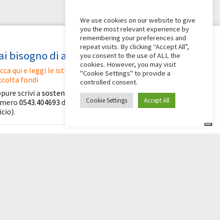
We use cookies on our website to give
you the most relevant experience by
remembering your preferences and
repeat visits. By clicking “Accept All”,
ai bisogno di aiuto?
you consent to the use of ALL the
cookies. However, you may visit
icca qui e leggi le istruzioni per creare la tua
"Cookie Settings" to provide a
ccolta fondi
controlled consent.
pure scrivi a
sostenitori@apg23.org
o chiama il
Cookie Settings
Accept All
umero
0543.404693
dal lunedì al venerdì (orari
icio).
eguici anche su
© 2026 Comunità Papa Giovanni XXIII