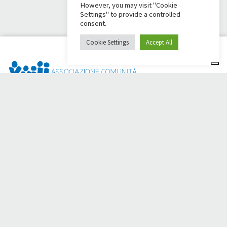
However, you may visit "Cookie
Settings" to provide a controlled
consent.
Cookie Settings
Accept All
¿Dai Ci Stai? Es la plataforma creada para crear
recaudaciones de fondos en línea en apoyo de la
Comunità
Papa Giovanni XXIII
, que durante más de 50 años al lado de
los necesitados.
¿Necesita ayuda?
Haga clic aquí y lea las instrucciones para crear su
recaudación de fondos
O escriba a
sostenitori@apg23.org
o llame
al 0543.404693
de
lunes a viernes (horario de oficina).