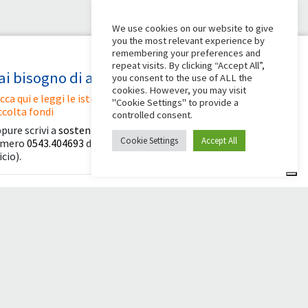
We use cookies on our website to give
you the most relevant experience by
remembering your preferences and
repeat visits. By clicking “Accept All”,
ai bisogno di aiuto?
you consent to the use of ALL the
cookies. However, you may visit
icca qui e leggi le istruzioni per creare la tua
"Cookie Settings" to provide a
ccolta fondi
controlled consent.
pure scrivi a
sostenitori@apg23.org
o chiama il
Cookie Settings
Accept All
umero
0543.404693
dal lunedì al venerdì (orari
icio).
eguici anche su
© 2026 Comunità Papa Giovanni XXIII