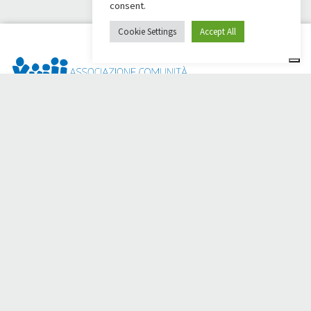
consent.
Cookie Settings
Accept All
Dai Ci Stai? È la piattaforma nata per creare raccolte fondi
online a sostegno della
Comunità Papa Giovanni XXIII
, che da
più di 50 anni è al fianco di chi ha bisogno.
Hai bisogno di aiuto?
Clicca qui e leggi le istruzioni per creare la tua raccolta fondi
Oppure scrivi a
sostenitori@apg23.org
o chiama il numero
0543.404693
dal lunedì al venerdì (orari ufficio).
Seguici anche su