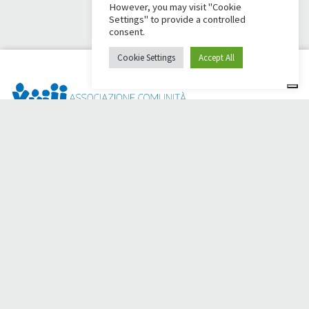
However, you may visit "Cookie
Settings" to provide a controlled
consent.
Cookie Settings
Accept All
¿Dai Ci Stai? Es la plataforma creada para crear
recaudaciones de fondos en línea en apoyo de la
Comunità
Papa Giovanni XXIII
, que durante más de 50 años al lado de
los necesitados.
¿Necesita ayuda?
Haga clic aquí y lea las instrucciones para crear su
recaudación de fondos
O escriba a
sostenitori@apg23.org
o llame
al 0543.404693
de
lunes a viernes (horario de oficina).