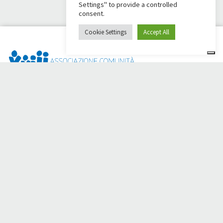
Settings" to provide a controlled
consent.
Cookie Settings
Accept All
¿Dai Ci Stai? Es la plataforma creada para crear
recaudaciones de fondos en línea en apoyo de la
Comunità
Papa Giovanni XXIII
, que durante más de 50 años al lado de
los necesitados.
¿Necesita ayuda?
Haga clic aquí y lea las instrucciones para crear su
recaudación de fondos
O escriba a
sostenitori@apg23.org
o llame
al 0543.404693
de
lunes a viernes (horario de oficina).