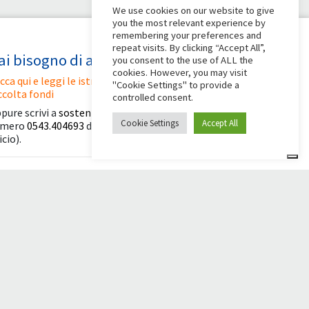
We use cookies on our website to give
you the most relevant experience by
remembering your preferences and
repeat visits. By clicking “Accept All”,
ai bisogno di aiuto?
you consent to the use of ALL the
cookies. However, you may visit
icca qui e leggi le istruzioni per creare la tua
"Cookie Settings" to provide a
ccolta fondi
controlled consent.
pure scrivi a
sostenitori@apg23.org
o chiama il
Cookie Settings
Accept All
umero
0543.404693
dal lunedì al venerdì (orari
icio).
eguici anche su
© 2026 Comunità Papa Giovanni XXIII
Powered by Asset Roma