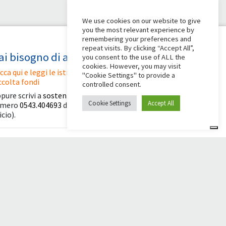
We use cookies on our website to give
you the most relevant experience by
remembering your preferences and
repeat visits. By clicking “Accept All”,
ai bisogno di aiuto?
you consent to the use of ALL the
cookies. However, you may visit
icca qui e leggi le istruzioni per creare la tua
"Cookie Settings" to provide a
ccolta fondi
controlled consent.
pure scrivi a
sostenitori@apg23.org
o chiama il
Cookie Settings
Accept All
umero
0543.404693
dal lunedì al venerdì (orari
icio).
eguici anche su
© 2026 Comunità Papa Giovanni XXIII