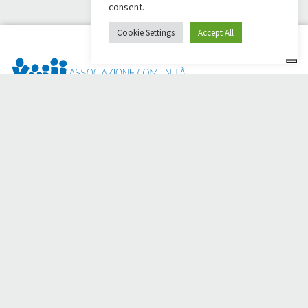
consent.
Cookie Settings
Accept All
Dai Ci Stai? È la piattaforma nata per creare raccolte fondi
online a sostegno della
Comunità Papa Giovanni XXIII
, che da
più di 50 anni è al fianco di chi ha bisogno.
Hai bisogno di aiuto?
Clicca qui e leggi le istruzioni per creare la tua raccolta fondi
Oppure scrivi a
sostenitori@apg23.org
o chiama il numero
0543.404693
dal lunedì al venerdì (orari ufficio).
Seguici anche su