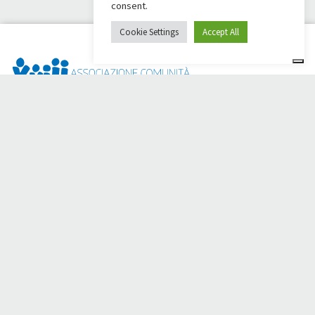
consent.
Cookie Settings
Accept All
Dai Ci Stai? È la piattaforma nata per creare raccolte fondi
online a sostegno della
Comunità Papa Giovanni XXIII
, che da
più di 50 anni è al fianco di chi ha bisogno.
Hai bisogno di aiuto?
Clicca qui e leggi le istruzioni per creare la tua raccolta fondi
Oppure scrivi a
sostenitori@apg23.org
o chiama il numero
0543.404693
dal lunedì al venerdì (orari ufficio).
Seguici anche su