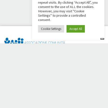
repeat visits. By clicking “Accept All”, you
consent to the use of ALL the cookies.
However, you may visit "Cookie
Settings" to provide a controlled
consent.
Cookie Settings
Accept All
Dai Ci Stai? É a plataforma criada para criar campanhas de
arrecadação de fundos online em apoio à
Comunidade Papa
Giovanni XXIII
, que por mais de 50 anos ao lado de quem
precisa.
Você precisa de alguma ajuda?
Clique aqui e leia as instruções para criar sua campanha de
arrecadação de fundos
Ou escreva para
sostenitori@apg23.org
ou ligue para