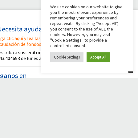
We use cookies on our website to give
you the most relevant experience by
remembering your preferences and
repeat visits. By clicking “Accept All”,
Necesita ayuda?
you consent to the use of ALL the
cookies. However, you may visit
ga clic aquí y lea las instrucciones para crear su
"Cookie Settings" to provide a
caudación de fondos
controlled consent.
escriba a
sostenitori@apg23.org
o llame
al
Cookie Settings
Accept All
43.404693
de lunes a viernes (horario de oficina).
íganos en
© 2026 Comunità Papa Giovanni XXIII
Powered by Asset Roma