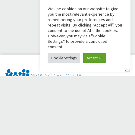
We use cookies on our website to give
you the most relevant experience by
remembering your preferences and
repeat visits. By clicking “Accept All”, you
consent to the use of ALL the cookies.
However, you may visit "Cookie
Settings" to provide a controlled
consent.
Cookie Settings
Accept All
¿Dai Ci Stai? Es la plataforma creada para crear
recaudaciones de fondos en línea en apoyo de la
Comunità
Papa Giovanni XXIII
, que durante más de 50 años al lado de
los necesitados.
¿Necesita ayuda?