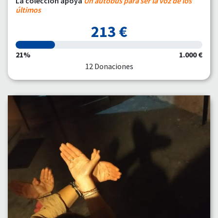
La colección apoya
Un autobús para ser la voz de los
últimos
213 €
21%
1.000 €
12 Donaciones