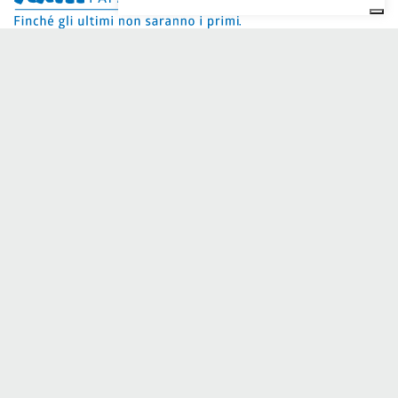
¿Dai Ci Stai? Es la plataforma creada para crear
recaudaciones de fondos en línea en apoyo de la
Comunità
Papa Giovanni XXIII
, que durante más de 50 años al lado de
los necesitados.
¿Necesita ayuda?
Haga clic aquí y lea las instrucciones para crear su
recaudación de fondos
O escriba a
sostenitori@apg23.org
o llame
al 0543.404693
de
lunes a viernes (horario de oficina).
Síganos en