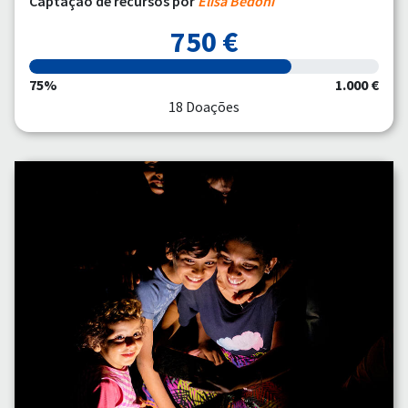
Captação de recursos por
Elisa Bedoni
750 €
75%
1.000 €
18 Doações