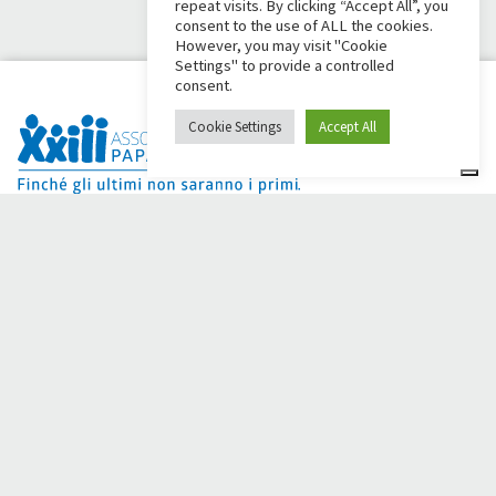
repeat visits. By clicking “Accept All”, you
consent to the use of ALL the cookies.
However, you may visit "Cookie
Settings" to provide a controlled
consent.
Cookie Settings
Accept All
Dai Ci Stai? É a plataforma criada para criar campanhas de
arrecadação de fundos online em apoio à
Comunidade Papa
Giovanni XXIII
, que por mais de 50 anos ao lado de quem
precisa.
Você precisa de alguma ajuda?
Clique aqui e leia as instruções para criar sua campanha de
arrecadação de fundos
Ou escreva para
sostenitori@apg23.org
ou ligue para
0543.404693
de segunda a sexta-feira (horário comercial).