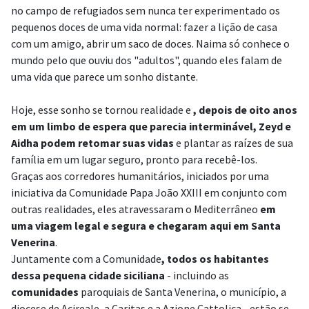
no campo de refugiados sem nunca ter experimentado os
pequenos doces de uma vida normal: fazer a lição de casa
com um amigo, abrir um saco de doces. Naima só conhece o
mundo pelo que ouviu dos "adultos", quando eles falam de
uma vida que parece um sonho distante.
Hoje, esse sonho se tornou realidade e
, depois de oito anos
em um limbo de espera que parecia interminável, Zeyd e
Aidha podem retomar suas vidas
e plantar as raízes de sua
família em um lugar seguro, pronto para recebê-los.
Graças aos corredores humanitários, iniciados por uma
iniciativa da Comunidade Papa João XXIII em conjunto com
outras realidades, eles atravessaram o Mediterrâneo
em
uma viagem legal e segura e chegaram aqui em Santa
Venerina
.
Juntamente com a Comunidade
, todos os habitantes
dessa pequena cidade siciliana
- incluindo as
comunidades
paroquiais de Santa Venerina, o município, a
diocese de Acireale, a Caritas e a Azione Cattolica - estão se