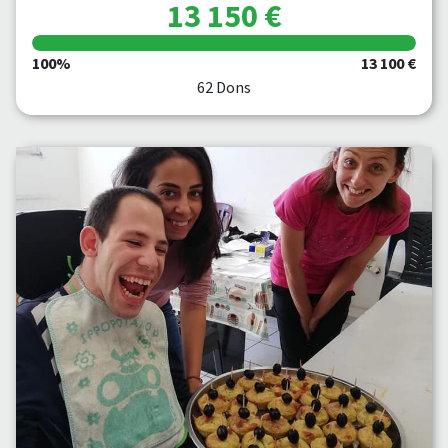
13 150 €
100%
13 100 €
62 Dons