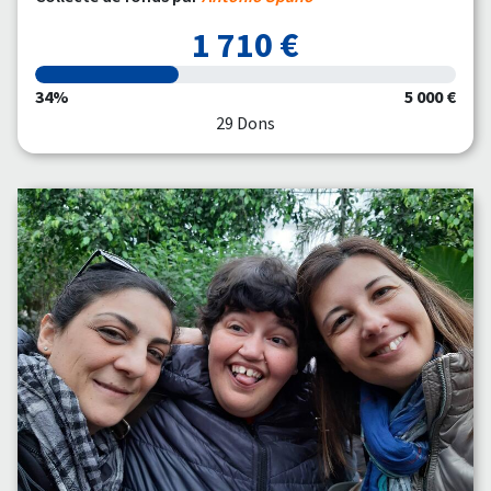
1 710 €
34%
5 000 €
29 Dons