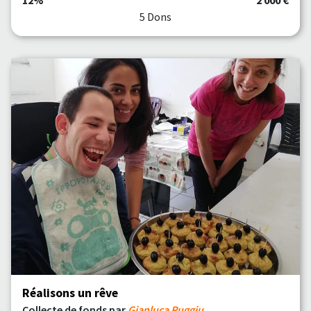
12%
2 000 €
5 Dons
Réalisons un rêve
Collecte de fonds par
Gianluca Ruggiu