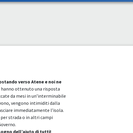
ostando verso Atene e noi ne
e hanno ottenuto una risposta
occate da mesi in un’interminabile
evono, vengono intimiditi dalla
lasciare immediatamente l’isola.
 per strada o in altri campi
Governo.
sogno dell’aiuto di tutti!