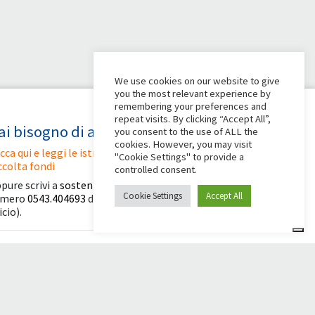
We use cookies on our website to give
you the most relevant experience by
remembering your preferences and
repeat visits. By clicking “Accept All”,
ai bisogno di aiuto?
you consent to the use of ALL the
cookies. However, you may visit
icca qui e leggi le istruzioni per creare la tua
"Cookie Settings" to provide a
ccolta fondi
controlled consent.
pure scrivi a
sostenitori@apg23.org
o chiama il
Cookie Settings
Accept All
umero
0543.404693
dal lunedì al venerdì (orari
icio).
eguici anche su