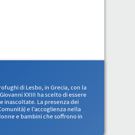
ofughi di Lesbo, in Grecia, con la
iovanni XXIII ha scelto di essere
e inascoltate. La presenza dei
omunità) e l’accoglienza nella
 donne e bambini che soffrono in