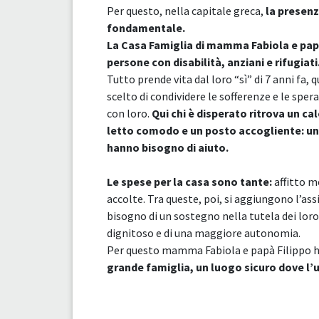
Per questo, nella capitale greca,
la presenz
fondamentale.
La Casa Famiglia di mamma Fabiola e papà 
persone con disabilità, anziani e rifugiati
Tutto prende vita dal loro “sì” di 7 anni fa, q
scelto di condividere le sofferenze e le sper
con loro.
Qui chi è disperato ritrova un ca
letto comodo e un posto accogliente: una 
hanno bisogno di aiuto.
Le spese per la casa sono tante:
affitto m
accolte. Tra queste, poi, si aggiungono l’as
bisogno di un sostegno nella tutela dei loro d
dignitoso e di una maggiore autonomia.
Per questo mamma Fabiola e papà Filippo h
grande famiglia, un luogo sicuro dove l’