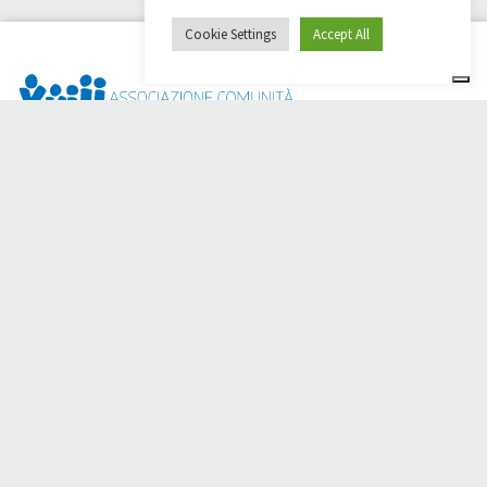
Cookie Settings
Accept All
Dai Ci Stai ? Il s'agit de la plateforme créée pour créer des
collectes de fonds en ligne en faveur de la
Comunità Papa
Giovanni XXIII
, qui, depuis plus d'un an, s'efforce d'améliorer
la qualité de vie de ses membres.
50 ans aux côtés des
personnes dans le besoin.
Avez-vous besoin d'aide ?
Cliquez ici et lisez les instructions pour créer votre collecte
de fonds.
Vous pouvez également écrire à
sostenitori@apg23.org
ou
appeler le
0543.404693
du lundi au vendredi (heures de
bureau).