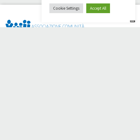
Cookie Settings
Accept All
Dai Ci Stai ? Il s'agit de la plateforme créée pour créer des
collectes de fonds en ligne en faveur de la
Comunità Papa
Giovanni XXIII
, qui, depuis plus d'un an, s'efforce d'améliorer
la qualité de vie de ses membres.
50 ans aux côtés des
personnes dans le besoin.
Avez-vous besoin d'aide ?
Cliquez ici et lisez les instructions pour créer votre collecte
de fonds.
Vous pouvez également écrire à
sostenitori@apg23.org
ou
appeler le
0543.404693
du lundi au vendredi (heures de
bureau).