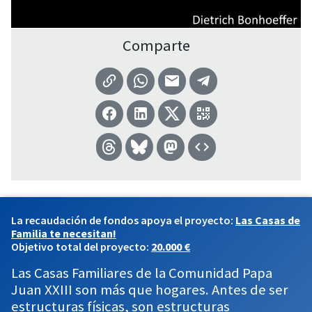
Comparte
La recaudación de fondos apoya el proyecto:
Las Casas de
Familia te necesitan!
Objetivo total del proyecto:
20.000 €
Las Casas Familiares de la Comunidad Papa
Juan XXIII son más que hogares. Antes de ser
estructuras físicas, son estructuras