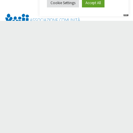
Cookie Settings
Accept All
¿Dai Ci Stai? Es la plataforma creada para crear
recaudaciones de fondos en línea en apoyo de la
Comunità
Papa Giovanni XXIII
, que durante más de 50 años al lado de
los necesitados.
¿Necesita ayuda?
Haga clic aquí y lea las instrucciones para crear su
recaudación de fondos
O escriba a
sostenitori@apg23.org
o llame
al 0543.404693
de
lunes a viernes (horario de oficina).
Síganos en