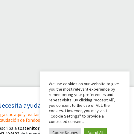
We use cookies on our website to give
you the most relevant experience by
remembering your preferences and
repeat visits. By clicking “Accept All”,
Necesita ayuda?
you consent to the use of ALL the
cookies. However, you may visit
ga clic aquí y lea las instrucciones para crear su
"Cookie Settings" to provide a
caudación de fondos
controlled consent.
escriba a
sostenitori@apg23.org
o llame
al
Cookie Settings
Accept All
43.404693
de lunes a viernes (horario de oficina).